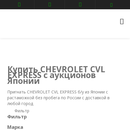
Главная
Авто аукционы
CHEVROLET
cvl-express
Купить CHEVROLET CVL
EXPRESS с аукционов
Японии
Пригнать CHEVROLET CVL EXPRESS б/у из Японии с
растаможкой без пробега по России с доставкой в
любой город
Фильтр
Фильтр
Марка