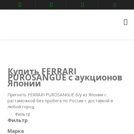
Главная
Авто аукционы
FERRARI
purosangue
Купить FERRARI
PUROSANGUE с аукционов
Японии
Пригнать FERRARI PUROSANGUE б/у из Японии с
растаможкой без пробега по России с доставкой в
любой город
Фильтр
Фильтр
Марка