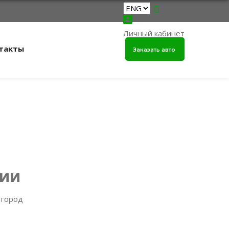
Личный кабинет
такты
Заказать авто
нии
 город