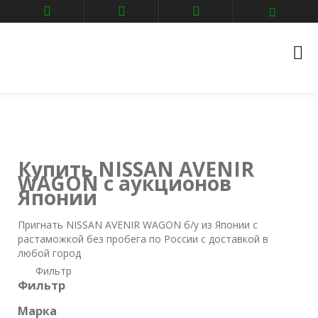
Главная
Авто аукционы
NISSAN
avenir-wagon
Купить NISSAN AVENIR
WAGON с аукционов
Японии
Пригнать NISSAN AVENIR WAGON б/у из Японии с
растаможкой без пробега по России с доставкой в
любой город
Фильтр
Фильтр
Марка