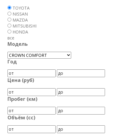
TOYOTA
NISSAN
MAZDA
MITSUBISHI
HONDA
все
Модель
Год
Цена (руб)
Пробег (км)
Объём (cc)