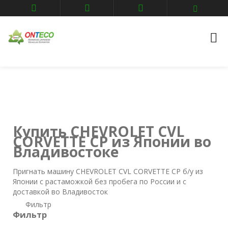
Главная
Авто аукционы
Владивосток
CHEVROLET
cvl-corvette-cp
Купить CHEVROLET CVL
CORVETTE CP из Японии во
Владивостоке
Пригнать машину CHEVROLET CVL CORVETTE CP б/у из
Японии с растаможкой без пробега по России и с
доставкой во Владивосток
Фильтр
Фильтр