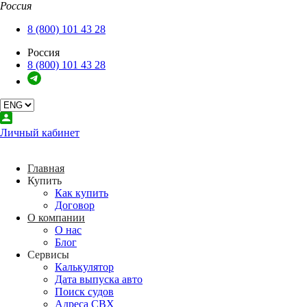
Россия
Закрыть
Главная
8 (800) 101 43 28
Купить
Россия
О компании
8 (800) 101 43 28
Сервисы
Услуги
Аукционы
Контакты
Back
Личный кабинет
Купить
Как купить
Договор
Главная
Купить
Back
Как купить
О компании
Договор
О нас
О компании
Блог
О нас
Блог
Back
Сервисы
Сервисы
Калькулятор
Калькулятор
Дата выпуска авто
Дата выпуска авто
Поиск судов
Поиск судов
Адреса СВХ