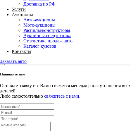
Адреса СВХ
Доставка по РФ
Доставка по РФ
Услуги
Аукционы
Back
Авто-аукционы
Аукционы
Мото-аукционы
Авто-аукционы
Распилы/конструкторы
Мото-аукционы
Аукционы спецтехника
Распилы/конструкторы
Статистика продаж авто
Аукционы спецтехника
Каталог кузовов
Статистика продаж авто
Контакты
Каталог кузовов
Заказать авто
Напишите нам
Оставьте заявку и с Вами свяжется менеджер для уточнения всех
деталей.
Либо самостоятельно
свяжитесь с нами
.