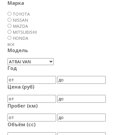
Марка
TOYOTA
NISSAN
MAZDA
MITSUBISHI
HONDA
все
Модель
Год
Цена (руб)
Пробег (км)
Объём (cc)