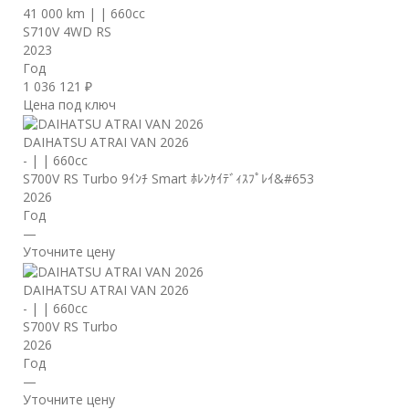
41 000 km
|
|
660cc
S710V 4WD RS
2023
Год
1 036 121 ₽
Цена под ключ
DAIHATSU ATRAI VAN 2026
-
|
|
660cc
S700V RS Turbo 9ｲﾝﾁ Smart ﾎﾚﾝｹｲﾃﾞｨｽﾌﾟﾚｲ&#653
2026
Год
—
Уточните цену
DAIHATSU ATRAI VAN 2026
-
|
|
660cc
S700V RS Turbo
2026
Год
—
Уточните цену