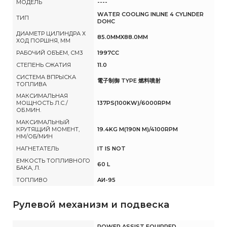
МОДЕЛЬ
----
WATER COOLING INLINE 4 CYLINDER
ТИП
DOHC
ДИАМЕТР ЦИЛИНДРА Х
85.0MMX88.0MM
ХОД ПОРШНЯ, ММ
РАБОЧИЙ ОБЪЕМ, СМ3
1997CC
СТЕПЕНЬ СЖАТИЯ
11.0
СИСТЕМА ВПРЫСКА
電子制御 TYPE 燃料噴射
ТОПЛИВА
МАКСИМАЛЬНАЯ
МОЩНОСТЬ Л.С./
137PS(100KW)/6000RPM
ОБ.МИН.
МАКСИМАЛЬНЫЙ
КРУТЯЩИЙ МОМЕНТ,
19.4KG M(190N M)/4100RPM
НМ/ОБ/МИН
НАГНЕТАТЕЛЬ
IT IS NOT
ЕМКОСТЬ ТОПЛИВНОГО
60 L
БАКА, Л.
ТОПЛИВО
AИ-95
Рулевой механизм и подвеска
POWER ASSIST EQUIPPED