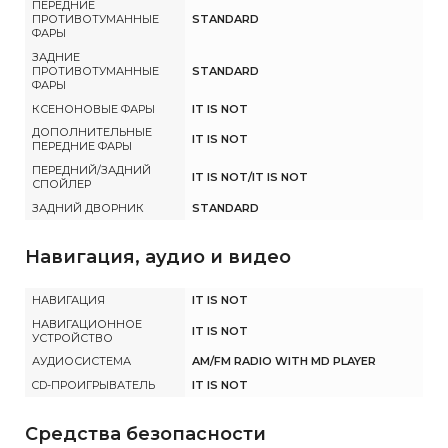
ПЕРЕДНИЕ
ПРОТИВОТУМАННЫЕ
STANDARD
ФАРЫ
ЗАДНИЕ
ПРОТИВОТУМАННЫЕ
STANDARD
ФАРЫ
КСЕНОНОВЫЕ ФАРЫ
IT IS NOT
ДОПОЛНИТЕЛЬНЫЕ
IT IS NOT
ПЕРЕДНИЕ ФАРЫ
ПЕРЕДНИЙ/ЗАДНИЙ
IT IS NOT/IT IS NOT
СПОЙЛЕР
ЗАДНИЙ ДВОРНИК
STANDARD
Навигация, аудио и видео
НАВИГАЦИЯ
IT IS NOT
НАВИГАЦИОННОЕ
IT IS NOT
УСТРОЙСТВО
АУДИОСИСТЕМА
AM/FM RADIO WITH MD PLAYER
CD-ПРОИГРЫВАТЕЛЬ
IT IS NOT
Средства безопасности