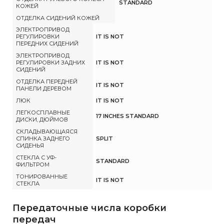
STANDARD
КОЖЕЙ
ОТДЕЛКА СИДЕНИЙ КОЖЕЙ
ЭЛЕКТРОПРИВОД
РЕГУЛИРОВКИ
IT IS NOT
ПЕРЕДНИХ СИДЕНИЙ
ЭЛЕКТРОПРИВОД
РЕГУЛИРОВКИ ЗАДНИХ
IT IS NOT
СИДЕНИЙ
ОТДЕЛКА ПЕРЕДНЕЙ
IT IS NOT
ПАНЕЛИ ДЕРЕВОМ
ЛЮК
IT IS NOT
ЛЕГКОСПЛАВНЫЕ
17 INCHES STANDARD
ДИСКИ, ДЮЙМОВ
СКЛАДЫВАЮЩАЯСЯ
СПИНКА ЗАДНЕГО
SPLIT
СИДЕНЬЯ
СТЕКЛА С УФ-
STANDARD
ФИЛЬТРОМ
ТОНИРОВАННЫЕ
IT IS NOT
СТЕКЛА
Передаточные числа коробки
передач