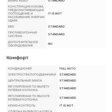
BRAKE ASSIST
STANDARD
КОНСТРУКЦИЯ КУЗОВА,
ПРЕДУСМАТРИВАЮЩАЯ
ПОГЛОЩЕНИЕ И
IT IS NOT
РАССЕИВАНИЕ ЭНЕРГИИ
УДАРА
EBD
STANDARD
ПРОТИВОУГОННАЯ
STANDARD
СИСТЕМА
ДОПОЛНИТЕЛЬНОЕ
NO
ОБОРУДОВАНИЕ
Комфорт
КОНДИЦИОНЕР
FULL AUTO
ЭЛЕКТРОСТЕКЛОПОДЪЕМНИКИ
STANDARD
ЦЕНТРАЛЬНЫЙ ЗАМОК
STANDARD
РЕГУЛИРУЕМАЯ ПО ВЫЛЕТУ
STANDARD
РУЛЕВАЯ КОЛОНКА
РЕГУЛИРУЕМАЯ ПО ВЫСОТЕ
STANDARD
РУЛЕВАЯ КОЛОНКА
КРУИЗ-КОНТРОЛЬ
IT IS NOT
ОТДЕЛКА РУЛЕВОГО КОЛЕСА