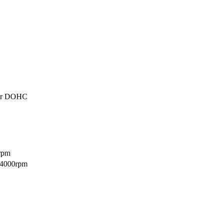
nder DOHC
rpm
/4000rpm