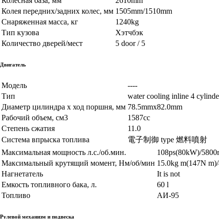
Колесная база, мм
2610mm
Колея передних/задних колес, мм
1505mm/1510mm
Снаряженная масса, кг
1240kg
Тип кузова
Хэтчбэк
Количество дверей/мест
5 door / 5
Двигатель
Модель
----
Тип
water cooling inline 4 cyli
Диаметр цилиндра х ход поршня, мм
78.5mmx82.0mm
Рабочий объем, см3
1587cc
Степень сжатия
11.0
Система впрыска топлива
電子制御 type 燃料噴射
Максимальная мощность л.с./об.мин.
108ps(80kW)/5800
Максимальный крутящий момент, Нм/об/мин
15.0kg m(147N m)
Нагнетатель
It is not
Емкость топливного бака, л.
60 l
Топливо
AИ-95
Рулевой механизм и подвеска