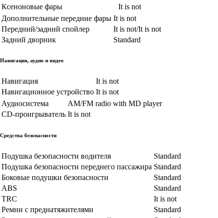
Ксеноновые фары
It is not
Дополнительные передние фары
It is not
Передний/задний спойлер
It is not/It is not
Задний дворник
Standard
Навигация, аудио и видео
Навигация
It is not
Навигационное устройство
It is not
Аудиосистема
AM/FM radio with MD player
CD-проигрыватель
It is not
Средства безопасности
Подушка безопасности водителя
Standard
Подушка безопасности переднего пассажира
Standard
Боковые подушки безопасности
Standard
ABS
Standard
TRC
It is not
Ремни с преднатяжителями
Standard