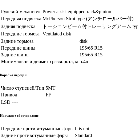
Рулевой механизм
Power assist equipped rack&pinion
Передняя подвеска
McPherson Strut type (アンチロールバー付)
Задняя подвеска
トーションビーム付トレーリングアーム typ
Передние тормоза
Ventilated disk
Задние тормоза
disk
Передние шины
195/65 R15
Задние шины
195/65 R15
Минимальный диаметр разворота, м
5.4m
Коробка передач
Число ступеней/Тип
5MT
Привод
FF
LSD
----
Наружное оборудование
Передние противотуманные фары
It is not
Задние противотуманные фары
Standard