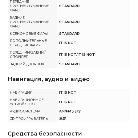
ПЕРЕДНИЕ
ПРОТИВОТУМАННЫЕ
STANDARD
ФАРЫ
ЗАДНИЕ
ПРОТИВОТУМАННЫЕ
STANDARD
ФАРЫ
КСЕНОНОВЫЕ ФАРЫ
STANDARD
ДОПОЛНИТЕЛЬНЫЕ
IT IS NOT
ПЕРЕДНИЕ ФАРЫ
ПЕРЕДНИЙ/ЗАДНИЙ
IT IS NOT/IT IS NOT
СПОЙЛЕР
ЗАДНИЙ ДВОРНИК
STANDARD
Навигация, аудио и видео
НАВИГАЦИЯ
IT IS NOT
НАВИГАЦИОННОЕ
IT IS NOT
УСТРОЙСТВО
АУДИОСИСТЕМА
AM/FMラジオ
CD-ПРОИГРЫВАТЕЛЬ
単装
Средства безопасности