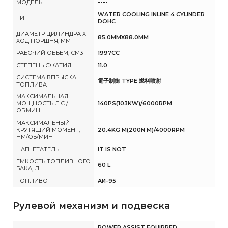
МОДЕЛЬ
----
WATER COOLING INLINE 4 CYLINDER
ТИП
DOHC
ДИАМЕТР ЦИЛИНДРА Х
85.0MMX88.0MM
ХОД ПОРШНЯ, ММ
РАБОЧИЙ ОБЪЕМ, СМ3
1997CC
СТЕПЕНЬ СЖАТИЯ
11.0
СИСТЕМА ВПРЫСКА
電子制御 TYPE 燃料噴射
ТОПЛИВА
МАКСИМАЛЬНАЯ
МОЩНОСТЬ Л.С./
140PS(103KW)/6000RPM
ОБ.МИН.
МАКСИМАЛЬНЫЙ
КРУТЯЩИЙ МОМЕНТ,
20.4KG M(200N M)/4000RPM
НМ/ОБ/МИН
НАГНЕТАТЕЛЬ
IT IS NOT
ЕМКОСТЬ ТОПЛИВНОГО
60 L
БАКА, Л.
ТОПЛИВО
AИ-95
Рулевой механизм и подвеска
POWER ASSIST EQUIPPED