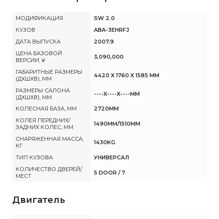
МОДИФИКАЦИЯ
SW 2.0
КУЗОВ
ABA-3EHRFJ
ДАТА ВЫПУСКА
2007.9
ЦЕНА БАЗОВОЙ
3,090,000
ВЕРСИИ, ¥
ГАБАРИТНЫЕ РАЗМЕРЫ
4420 X 1760 X 1585 MM
(ДХШХВ), ММ
РАЗМЕРЫ САЛОНА
----X----X----MM
(ДХШХВ), ММ
КОЛЕСНАЯ БАЗА, ММ
2720MM
КОЛЕЯ ПЕРЕДНИХ/
1490MM/1510MM
ЗАДНИХ КОЛЕС, ММ
СНАРЯЖЕННАЯ МАССА,
1430KG
КГ
ТИП КУЗОВА
УНИВЕРСАЛ
КОЛИЧЕСТВО ДВЕРЕЙ/
5 DOOR / 7
МЕСТ
Двигатель