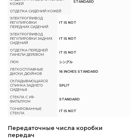
STANDARD
КОЖЕЙ
ОТДЕЛКА СИДЕНИЙ КОЖЕЙ
ЭЛЕКТРОПРИВОД
РЕГУЛИРОВКИ
IT IS NOT
ПЕРЕДНИХ СИДЕНИЙ
ЭЛЕКТРОПРИВОД
РЕГУЛИРОВКИ ЗАДНИХ
IT IS NOT
СИДЕНИЙ
ОТДЕЛКА ПЕРЕДНЕЙ
IT IS NOT
ПАНЕЛИ ДЕРЕВОМ
ЛЮК
シングル
ЛЕГКОСПЛАВНЫЕ
16 INCHES STANDARD
ДИСКИ, ДЮЙМОВ
СКЛАДЫВАЮЩАЯСЯ
СПИНКА ЗАДНЕГО
SPLIT
СИДЕНЬЯ
СТЕКЛА С УФ-
STANDARD
ФИЛЬТРОМ
ТОНИРОВАННЫЕ
IT IS NOT
СТЕКЛА
Передаточные числа коробки
передач