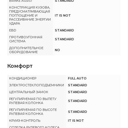
BRAKE ASSIST
STANDARD
КОНСТРУКЦИЯ КУЗОВА,
ПРЕДУСМАТРИВАЮЩАЯ
ПОГЛОЩЕНИЕ И
IT IS NOT
РАССЕИВАНИЕ ЭНЕРГИИ
УДАРА
EBD
STANDARD
ПРОТИВОУГОННАЯ
STANDARD
СИСТЕМА
ДОПОЛНИТЕЛЬНОЕ
NO
ОБОРУДОВАНИЕ
Комфорт
КОНДИЦИОНЕР
FULL AUTO
ЭЛЕКТРОСТЕКЛОПОДЪЕМНИКИ
STANDARD
ЦЕНТРАЛЬНЫЙ ЗАМОК
STANDARD
РЕГУЛИРУЕМАЯ ПО ВЫЛЕТУ
STANDARD
РУЛЕВАЯ КОЛОНКА
РЕГУЛИРУЕМАЯ ПО ВЫСОТЕ
STANDARD
РУЛЕВАЯ КОЛОНКА
КРУИЗ-КОНТРОЛЬ
IT IS NOT
ОТДЕЛКА РУЛЕВОГО КОЛЕСА