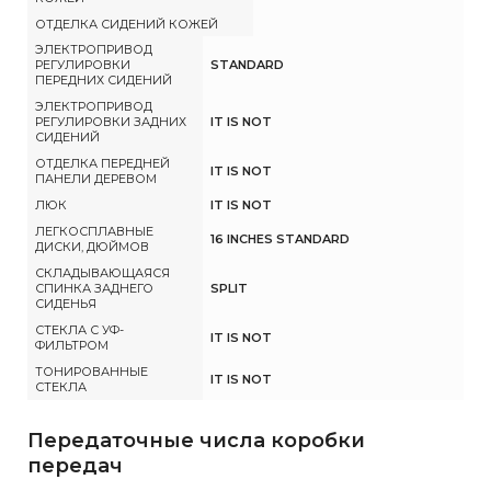
ОТДЕЛКА СИДЕНИЙ КОЖЕЙ
ЭЛЕКТРОПРИВОД
РЕГУЛИРОВКИ
STANDARD
ПЕРЕДНИХ СИДЕНИЙ
ЭЛЕКТРОПРИВОД
РЕГУЛИРОВКИ ЗАДНИХ
IT IS NOT
СИДЕНИЙ
ОТДЕЛКА ПЕРЕДНЕЙ
IT IS NOT
ПАНЕЛИ ДЕРЕВОМ
ЛЮК
IT IS NOT
ЛЕГКОСПЛАВНЫЕ
16 INCHES STANDARD
ДИСКИ, ДЮЙМОВ
СКЛАДЫВАЮЩАЯСЯ
СПИНКА ЗАДНЕГО
SPLIT
СИДЕНЬЯ
СТЕКЛА С УФ-
IT IS NOT
ФИЛЬТРОМ
ТОНИРОВАННЫЕ
IT IS NOT
СТЕКЛА
Передаточные числа коробки
передач