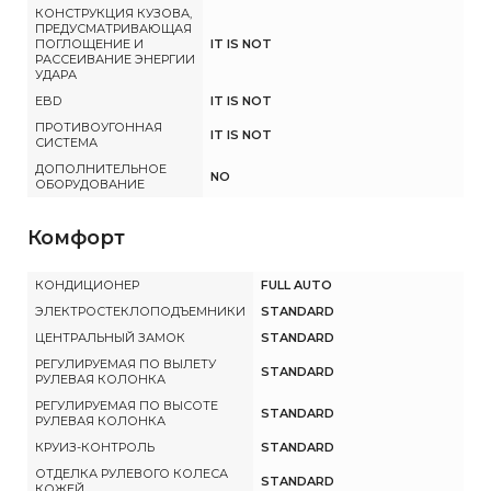
КОНСТРУКЦИЯ КУЗОВА,
ПРЕДУСМАТРИВАЮЩАЯ
ПОГЛОЩЕНИЕ И
IT IS NOT
РАССЕИВАНИЕ ЭНЕРГИИ
УДАРА
EBD
IT IS NOT
ПРОТИВОУГОННАЯ
IT IS NOT
СИСТЕМА
ДОПОЛНИТЕЛЬНОЕ
NO
ОБОРУДОВАНИЕ
Комфорт
КОНДИЦИОНЕР
FULL AUTO
ЭЛЕКТРОСТЕКЛОПОДЪЕМНИКИ
STANDARD
ЦЕНТРАЛЬНЫЙ ЗАМОК
STANDARD
РЕГУЛИРУЕМАЯ ПО ВЫЛЕТУ
STANDARD
РУЛЕВАЯ КОЛОНКА
РЕГУЛИРУЕМАЯ ПО ВЫСОТЕ
STANDARD
РУЛЕВАЯ КОЛОНКА
КРУИЗ-КОНТРОЛЬ
STANDARD
ОТДЕЛКА РУЛЕВОГО КОЛЕСА
STANDARD
КОЖЕЙ