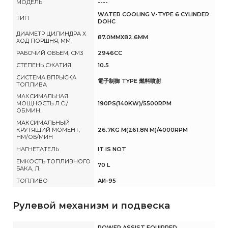
МОДЕЛЬ
----
WATER COOLING V-TYPE 6 CYLINDER
ТИП
DOHC
ДИАМЕТР ЦИЛИНДРА Х
87.0MMX82.6MM
ХОД ПОРШНЯ, ММ
РАБОЧИЙ ОБЪЕМ, СМ3
2946CC
СТЕПЕНЬ СЖАТИЯ
10.5
СИСТЕМА ВПРЫСКА
電子制御 TYPE 燃料噴射
ТОПЛИВА
МАКСИМАЛЬНАЯ
МОЩНОСТЬ Л.С./
190PS(140KW)/5500RPM
ОБ.МИН.
МАКСИМАЛЬНЫЙ
КРУТЯЩИЙ МОМЕНТ,
26.7KG M(261.8N M)/4000RPM
НМ/ОБ/МИН
НАГНЕТАТЕЛЬ
IT IS NOT
ЕМКОСТЬ ТОПЛИВНОГО
70 L
БАКА, Л.
ТОПЛИВО
AИ-95
Рулевой механизм и подвеска
POWER ASSIST EQUIPPED