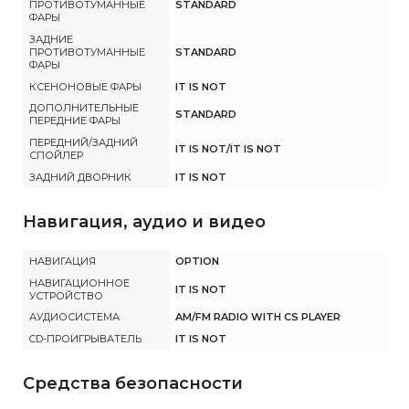
ПРОТИВОТУМАННЫЕ
STANDARD
ФАРЫ
ЗАДНИЕ
ПРОТИВОТУМАННЫЕ
STANDARD
ФАРЫ
КСЕНОНОВЫЕ ФАРЫ
IT IS NOT
ДОПОЛНИТЕЛЬНЫЕ
STANDARD
ПЕРЕДНИЕ ФАРЫ
ПЕРЕДНИЙ/ЗАДНИЙ
IT IS NOT/IT IS NOT
СПОЙЛЕР
ЗАДНИЙ ДВОРНИК
IT IS NOT
Навигация, аудио и видео
НАВИГАЦИЯ
OPTION
НАВИГАЦИОННОЕ
IT IS NOT
УСТРОЙСТВО
АУДИОСИСТЕМА
AM/FM RADIO WITH CS PLAYER
CD-ПРОИГРЫВАТЕЛЬ
IT IS NOT
Средства безопасности