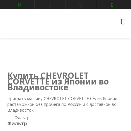
Главная
Авто аукционы
Владивосток
CHEVROLET
corvette
Купить CHEVROLET
CORVETTE из Японии во
Владивостоке
Пригнать машину CHEVROLET CORVETTE б/у из Японии с
растаможкой без пробега по России и с доставкой во
Владивосток
Фильтр
Фильтр