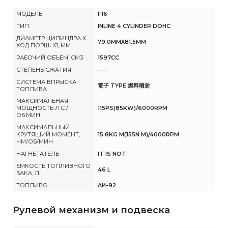
МОДЕЛЬ
F16
ТИП
INLINE 4 CYLINDER DOHC
ДИАМЕТР ЦИЛИНДРА Х
79.0MMX81.5MM
ХОД ПОРШНЯ, ММ
РАБОЧИЙ ОБЪЕМ, СМ3
1597CC
СТЕПЕНЬ СЖАТИЯ
----
СИСТЕМА ВПРЫСКА
電子 TYPE 燃料噴射
ТОПЛИВА
МАКСИМАЛЬНАЯ
МОЩНОСТЬ Л.С./
115PS(85KW)/6000RPM
ОБ.МИН.
МАКСИМАЛЬНЫЙ
КРУТЯЩИЙ МОМЕНТ,
15.8KG M(155N M)/4000RPM
НМ/ОБ/МИН
НАГНЕТАТЕЛЬ
IT IS NOT
ЕМКОСТЬ ТОПЛИВНОГО
46 L
БАКА, Л.
ТОПЛИВО
AИ-92
Рулевой механизм и подвеска