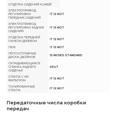
ОТДЕЛКА СИДЕНИЙ КОЖЕЙ
ЭЛЕКТРОПРИВОД
РЕГУЛИРОВКИ
IT IS NOT
ПЕРЕДНИХ СИДЕНИЙ
ЭЛЕКТРОПРИВОД
РЕГУЛИРОВКИ ЗАДНИХ
IT IS NOT
СИДЕНИЙ
ОТДЕЛКА ПЕРЕДНЕЙ
IT IS NOT
ПАНЕЛИ ДЕРЕВОМ
ЛЮК
IT IS NOT
ЛЕГКОСПЛАВНЫЕ
15 INCHES STANDARD
ДИСКИ, ДЮЙМОВ
СКЛАДЫВАЮЩАЯСЯ
СПИНКА ЗАДНЕГО
SPLIT
СИДЕНЬЯ
СТЕКЛА С УФ-
IT IS NOT
ФИЛЬТРОМ
ТОНИРОВАННЫЕ
IT IS NOT
СТЕКЛА
Передаточные числа коробки
передач