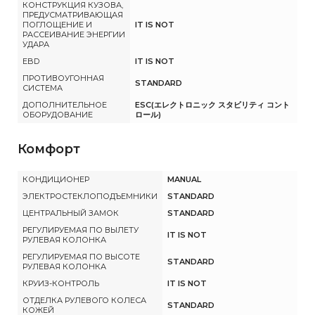
КОНСТРУКЦИЯ КУЗОВА,
ПРЕДУСМАТРИВАЮЩАЯ
ПОГЛОЩЕНИЕ И
IT IS NOT
РАССЕИВАНИЕ ЭНЕРГИИ
УДАРА
EBD
IT IS NOT
ПРОТИВОУГОННАЯ
STANDARD
СИСТЕМА
ДОПОЛНИТЕЛЬНОЕ
ESC(エレクトロニック スタビリティ コント
ОБОРУДОВАНИЕ
ロール)
Комфорт
КОНДИЦИОНЕР
MANUAL
ЭЛЕКТРОСТЕКЛОПОДЪЕМНИКИ
STANDARD
ЦЕНТРАЛЬНЫЙ ЗАМОК
STANDARD
РЕГУЛИРУЕМАЯ ПО ВЫЛЕТУ
IT IS NOT
РУЛЕВАЯ КОЛОНКА
РЕГУЛИРУЕМАЯ ПО ВЫСОТЕ
STANDARD
РУЛЕВАЯ КОЛОНКА
КРУИЗ-КОНТРОЛЬ
IT IS NOT
ОТДЕЛКА РУЛЕВОГО КОЛЕСА
STANDARD
КОЖЕЙ