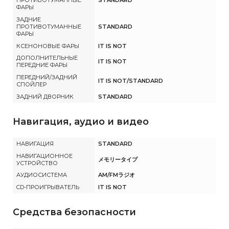
ПРОТИВОТУМАННЫЕ
STANDARD
ФАРЫ
ЗАДНИЕ
ПРОТИВОТУМАННЫЕ
STANDARD
ФАРЫ
КСЕНОНОВЫЕ ФАРЫ
IT IS NOT
ДОПОЛНИТЕЛЬНЫЕ
IT IS NOT
ПЕРЕДНИЕ ФАРЫ
ПЕРЕДНИЙ/ЗАДНИЙ
IT IS NOT/STANDARD
СПОЙЛЕР
ЗАДНИЙ ДВОРНИК
STANDARD
Навигация, аудио и видео
НАВИГАЦИЯ
STANDARD
НАВИГАЦИОННОЕ
メモリータイプ
УСТРОЙСТВО
АУДИОСИСТЕМА
AM/FMラジオ
CD-ПРОИГРЫВАТЕЛЬ
IT IS NOT
Средства безопасности