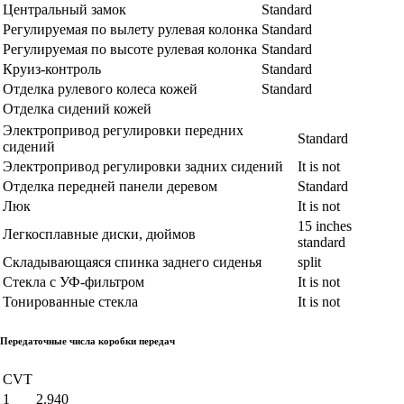
Центральный замок
Standard
Регулируемая по вылету рулевая колонка
Standard
Регулируемая по высоте рулевая колонка
Standard
Круиз-контроль
Standard
Отделка рулевого колеса кожей
Standard
Отделка сидений кожей
Электропривод регулировки передних
Standard
сидений
Электропривод регулировки задних сидений
It is not
Отделка передней панели деревом
Standard
Люк
It is not
15 inches
Легкосплавные диски, дюймов
standard
Складывающаяся спинка заднего сиденья
split
Стекла с УФ-фильтром
It is not
Тонированные стекла
It is not
Передаточные числа коробки передач
CVT
1
2.940