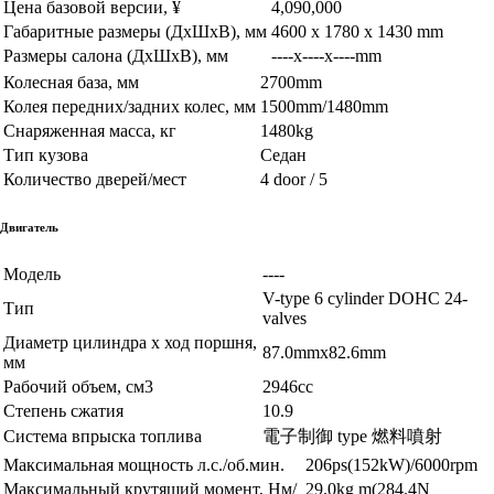
Цена базовой версии, ¥
4,090,000
Габаритные размеры (ДхШхВ), мм
4600 x 1780 x 1430 mm
Размеры салона (ДхШхВ), мм
----x----x----mm
Колесная база, мм
2700mm
Колея передних/задних колес, мм
1500mm/1480mm
Снаряженная масса, кг
1480kg
Тип кузова
Седан
Количество дверей/мест
4 door / 5
Двигатель
Модель
----
V-type 6 cylinder DOHC 24-
Тип
valves
Диаметр цилиндра х ход поршня,
87.0mmx82.6mm
мм
Рабочий объем, см3
2946cc
Степень сжатия
10.9
Система впрыска топлива
電子制御 type 燃料噴射
Максимальная мощность л.с./об.мин.
206ps(152kW)/6000rpm
Максимальный крутящий момент, Нм/
29.0kg m(284.4N