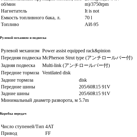
об/мин
m)/3750rpm
Нагнетатель
It is not
Емкость топливного бака, л.
70 l
Топливо
AИ-95
Рулевой механизм и подвеска
Рулевой механизм
Power assist equipped rack&pinion
Передняя подвеска
McPherson Strut type (アンチロールバー付)
Задняя подвеска
Multi-link (アンチロールバー付)
Передние тормоза
Ventilated disk
Задние тормоза
disk
Передние шины
205/60R15 91V
Задние шины
205/60R15 91V
Минимальный диаметр разворота, м
5.7m
Коробка передач
Число ступеней/Тип
4AT
Привод
FF