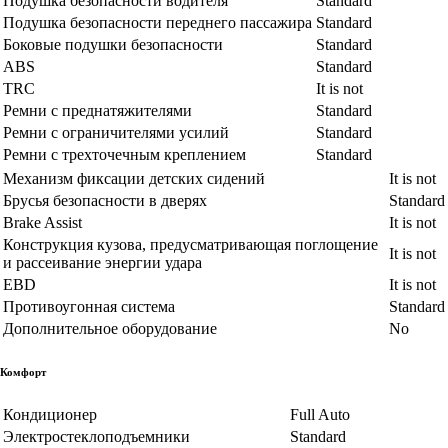
Подушка безопасности водителя
Standard
Подушка безопасности переднего пассажира
Standard
Боковые подушки безопасности
Standard
ABS
Standard
TRC
It is not
Ремни с преднатяжителями
Standard
Ремни с ограничителями усилий
Standard
Ремни с трехточечным креплением
Standard
Механизм фиксации детских сидений
It is not
Брусья безопасности в дверях
Standard
Brake Assist
It is not
Конструкция кузова, предусматривающая поглощение
It is not
и рассеивание энергии удара
EBD
It is not
Противоугонная система
Standard
Дополнительное оборудование
No
Комфорт
Кондиционер
Full Auto
Электростеклоподъемники
Standard