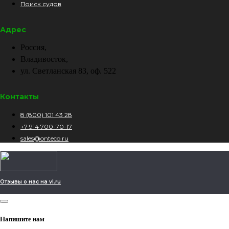
Поиск судов
Адрес
Россия,
Владивосток,
ул. Светланская 83, оф. 522
Контакты
8 (800) 101 43 28
+7 914 700-70-17
sales@onteco.ru
Отзывы о нас на vl.ru
Напишите нам