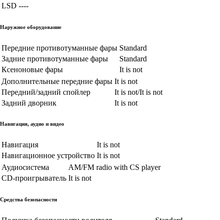
LSD
----
Наружное оборудование
Передние противотуманные фары
Standard
Задние противотуманные фары
Standard
Ксеноновые фары
It is not
Дополнительные передние фары
It is not
Передний/задний спойлер
It is not/It is not
Задний дворник
It is not
Навигация, аудио и видео
Навигация
It is not
Навигационное устройство
It is not
Аудиосистема
AM/FM radio with CS player
CD-проигрыватель
It is not
Средства безопасности