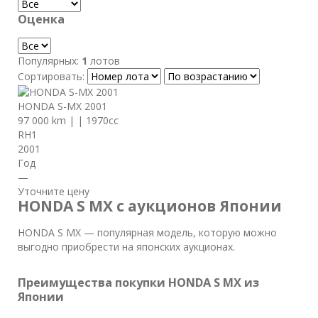
Оценка
Популярных:
1
лотов
Сортировать:
HONDA S-MX 2001
97 000 km
|
|
1970cc
RH1
2001
Год
—
Уточните цену
HONDA S MX с аукционов Японии
HONDA S MX — популярная модель, которую можно
выгодно приобрести на японских аукционах.
Преимущества покупки HONDA S MX из
Японии