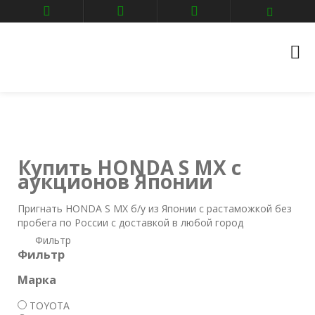
Главная
Авто аукционы
HONDA
s-mx
Купить HONDA S MX с
аукционов Японии
Пригнать HONDA S MX б/у из Японии с растаможкой без
пробега по России с доставкой в любой город
Фильтр
Фильтр
Марка
TOYOTA