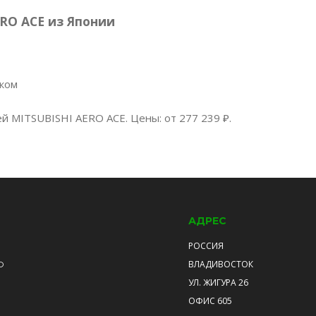
RO ACE из Японии
нком
й MITSUBISHI AERO ACE. Цены: от 277 239 ₽.
АДРЕС
РОССИЯ
ВЛАДИВОСТОК
О
УЛ. ЖИГУРА 26
ОФИС 605