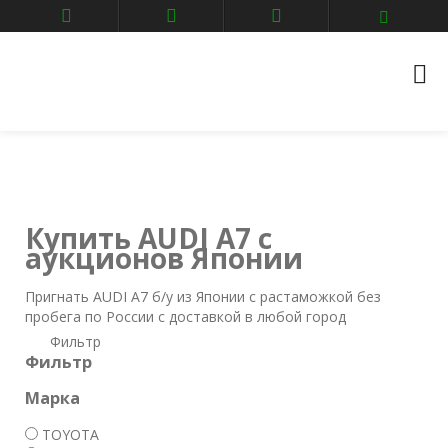
Главная
Авто аукционы
AUDI
A7
Купить AUDI A7 с
аукционов Японии
Пригнать AUDI A7 б/у из Японии с растаможкой без
пробега по России с доставкой в любой город
Фильтр
Фильтр
Марка
TOYOTA