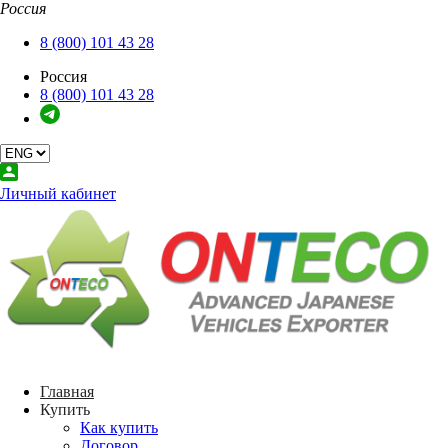
Россия
Закрыть
Главная
8 (800) 101 43 28
Купить
Россия
О компании
8 (800) 101 43 28
Сервисы
Услуги
Аукционы
Контакты
Back
Личный кабинет
Купить
Как купить
Договор
Back
О компании
О нас
Блог
Back
Сервисы
Главная
Калькулятор
Купить
Дата выпуска авто
Как купить
Поиск судов
Договор