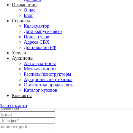
Адреса СВХ
О компании
Доставка по РФ
О нас
Блог
Back
Сервисы
Аукционы
Калькулятор
Авто-аукционы
Дата выпуска авто
Мото-аукционы
Поиск судов
Распилы/конструкторы
Адреса СВХ
Аукционы спецтехника
Доставка по РФ
Статистика продаж авто
Услуги
Каталог кузовов
Аукционы
Авто-аукционы
Мото-аукционы
Распилы/конструкторы
Напишите нам
Аукционы спецтехника
Статистика продаж авто
Оставьте заявку и с Вами свяжется менеджер для уточнения всех
Каталог кузовов
деталей.
Контакты
Либо самостоятельно
свяжитесь с нами
.
Заказать авто