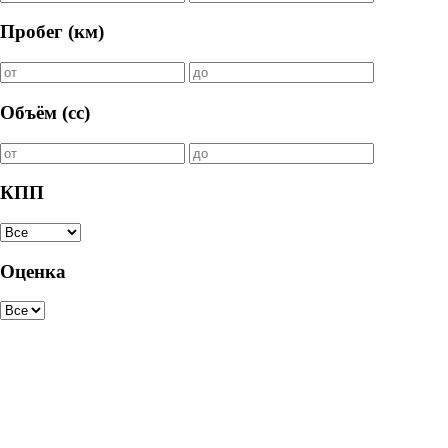
Пробег (км)
Объём (cc)
КПП
Оценка