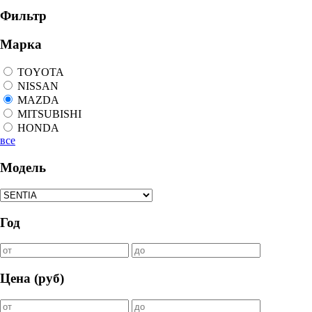
Фильтр
Марка
TOYOTA
NISSAN
MAZDA
MITSUBISHI
HONDA
все
Модель
Год
Цена (руб)