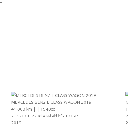
MERCEDES BENZ E CLASS WAGON 2019
M
41 000 km
|
|
1940cc
1
213217 E 220d 4Mｵ-ﾙﾃﾚｲﾝ EXC-P
2
2019
2