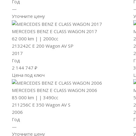
Год
Г
—
Уточните цену
У
MERCEDES BENZ E CLASS WAGON 2017
M
62 000 km
|
|
2000cc
2
213242C E 200 Wagon AV SP
2
2017
2
Год
Г
2 144 747 ₽
3
Цена под ключ
Ц
MERCEDES BENZ E CLASS WAGON 2006
M
85 000 km
|
|
3490cc
5
211256C E 350 Wagon AV S
2
2006
2
Год
Г
—
Уточните цену
У