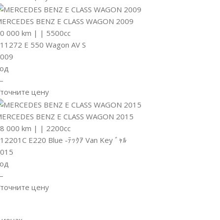
ERCEDES BENZ E CLASS WAGON 2009
0 000 km
|
|
5500cc
11272 E 550 Wagon AV S
009
од
—
точните цену
ERCEDES BENZ E CLASS WAGON 2015
8 000 km
|
|
2200cc
12201C E220 Blue -ﾃｯｸｱ Van Key ﾞｬﾙ
015
од
—
точните цену
ионах.