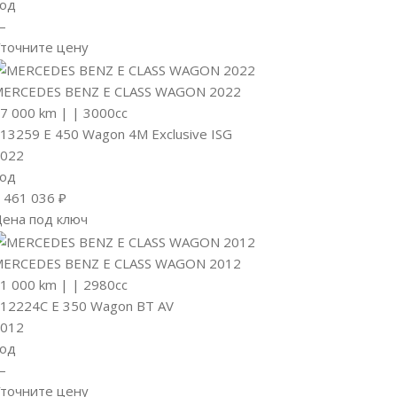
од
—
точните цену
ERCEDES BENZ E CLASS WAGON 2022
7 000 km
|
|
3000cc
13259 E 450 Wagon 4M Exclusive ISG
022
од
 461 036 ₽
ена под ключ
ERCEDES BENZ E CLASS WAGON 2012
1 000 km
|
|
2980cc
12224C E 350 Wagon BT AV
012
од
—
точните цену