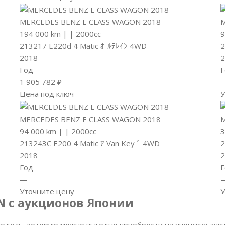
MERCEDES BENZ E CLASS WAGON 2018
M
194 000 km
|
|
2000cc
9
213217 E220d 4 Matic ｵ-ﾙﾃﾚｲﾝ 4WD
2
2018
2
Год
Г
1 905 782 ₽
Цена под ключ
У
MERCEDES BENZ E CLASS WAGON 2018
M
94 000 km
|
|
2000cc
3
213243C E200 4 Matic ｱ Van Key ﾞ 4WD
2
2018
2
Год
Г
—
Уточните цену
У
N с аукционов Японии
дель, которую можно выгодно приобрести на японских аукц