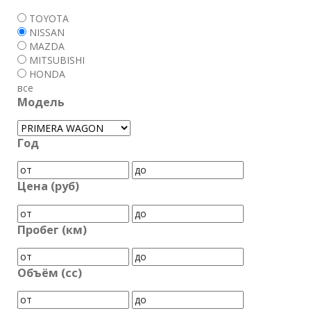
TOYOTA
NISSAN
MAZDA
MITSUBISHI
HONDA
все
Модель
Год
Цена (руб)
Пробег (км)
Объём (cc)