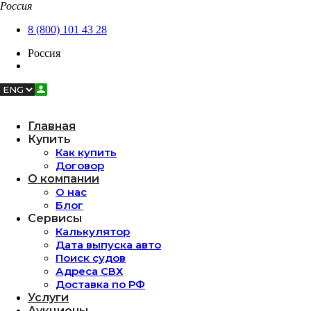
Россия
Закрыть
Главная
8 (800) 101 43 28
Купить
Россия
О компании
Сервисы
8 (800) 101 43 28
Услуги
Личный кабинет
Аукционы
Контакты
Главная
Back
Купить
Купить
Как купить
Как купить
Договор
Договор
О компании
Back
О нас
О компании
Блог
О нас
Сервисы
Блог
Калькулятор
Дата выпуска авто
Back
Поиск судов
Сервисы
Адреса СВХ
Калькулятор
Доставка по РФ
Дата выпуска авто
Услуги
Поиск судов
Аукционы