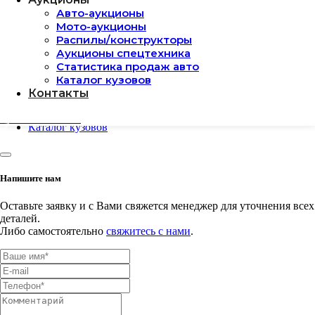
Адреса СВХ
Авто-аукционы
Доставка по РФ
Мото-аукционы
Back
Распилы/конструкторы
Аукционы
Аукционы спецтехника
Авто-аукционы
Статистика продаж авто
Мото-аукционы
Каталог кузовов
Распилы/конструкторы
Контакты
Аукционы спецтехника
Статистика продаж авто
Заказать авто
Каталог кузовов
Напишите нам
Оставьте заявку и с Вами свяжется менеджер для уточнения всех
деталей.
Либо самостоятельно
свяжитесь с нами
.