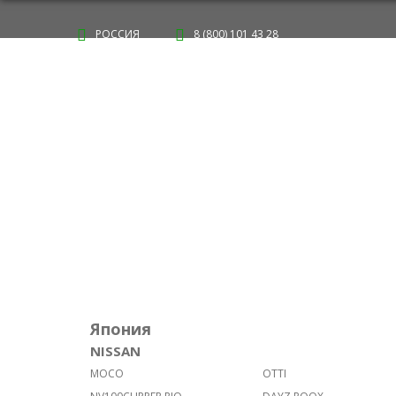
РОССИЯ
8 (800) 101 43 28
Главная
Купить
О компании
Япония
NISSAN
MOCO
OTTI