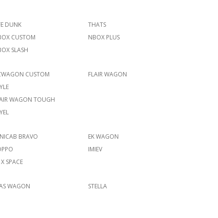
FE DUNK
THATS
BOX CUSTOM
NBOX PLUS
BOX SLASH
ZWAGON CUSTOM
FLAIR WAGON
YLE
LAIR WAGON TOUGH
YEL
INICAB BRAVO
EK WAGON
OPPO
IMIEV
 X SPACE
IAS WAGON
STELLA