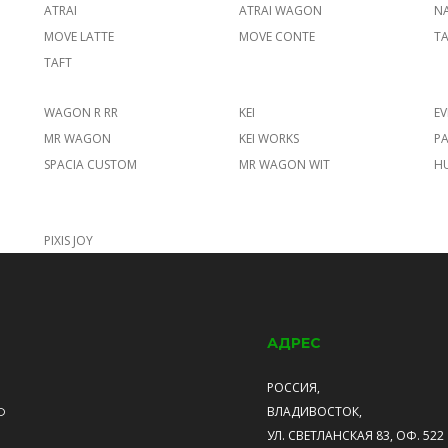
ATRAI
ATRAI WAGON
N
MOVE LATTE
MOVE CONTE
TA
TAFT
WAGON R RR
KEI
E
MR WAGON
KEI WORKS
PA
SPACIA CUSTOM
MR WAGON WIT
H
PIXIS JOY
АДРЕС
РОССИЯ,
ВЛАДИВОСТОК,
О
УЛ. СВЕТЛАНСКАЯ 83, ОФ. 522