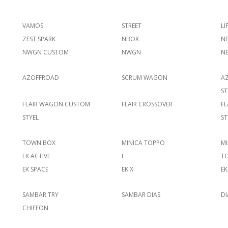
VAMOS
STREET
LI
ZEST SPARK
NBOX
N
NWGN CUSTOM
NWGN
N
AZOFFROAD
SCRUM WAGON
A
ST
FLAIR WAGON CUSTOM
FLAIR CROSSOVER
F
STYEL
ST
TOWN BOX
MINICA TOPPO
M
EK ACTIVE
I
T
EK SPACE
EK X
EK
SAMBAR TRY
SAMBAR DIAS
D
CHIFFON