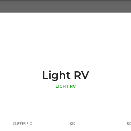
Сервисы
Услуги
Аукционы
Кон
Light RV
LIGHT RV
CLIPPER RIO
KIX
R