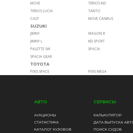
MOVE
TERIOS KID
TERIOS LUCIA
TANTO
CAST
MOVE CANBUS
SUZUKI
JIMNY
WAGON R
JIMNY L
KEI SPORT
PALETTE SW
SPACIA
SPACIA GEAR
TOYOTA
PIXIS SPACE
PIXIS MEGA
АВТО
СЕРВИСЫ
АУКЦИОНЫ
КАЛЬКУЛЯТОР
СТАТИСТИКА
ДАТА ВЫПУСКА АВТ
КАТАЛОГ КУЗОВОВ
ПОИСК СУДОВ