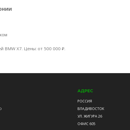
онии
нком
й BMW X7. Цены: от 500 000 ₽.
АДРЕС
РОССИЯ
ВЛАДИВОСТОК
О
УЛ. ЖИГУРА 26
ОФИС 605