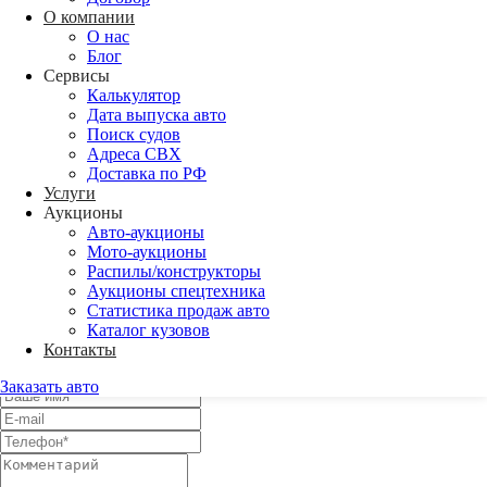
Адреса СВХ
О компании
Доставка по РФ
О нас
Блог
Back
Сервисы
Аукционы
Калькулятор
Авто-аукционы
Дата выпуска авто
Мото-аукционы
Поиск судов
Распилы/конструкторы
Адреса СВХ
Аукционы спецтехника
Доставка по РФ
Статистика продаж авто
Услуги
Каталог кузовов
Аукционы
Авто-аукционы
Мото-аукционы
Распилы/конструкторы
Напишите нам
Аукционы спецтехника
Статистика продаж авто
Оставьте заявку и с Вами свяжется менеджер для уточнения всех
Каталог кузовов
деталей.
Контакты
Либо самостоятельно
свяжитесь с нами
.
Заказать авто