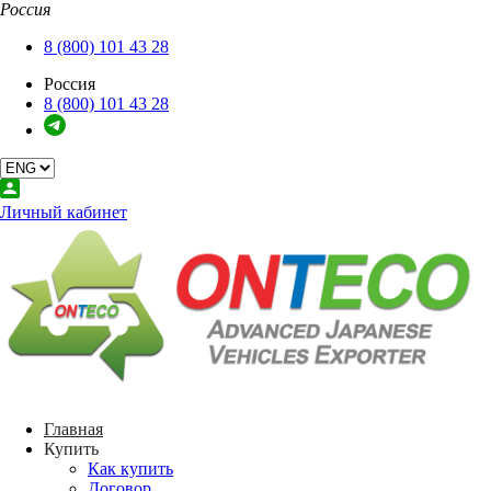
Россия
Закрыть
Главная
8 (800) 101 43 28
Купить
Россия
О компании
8 (800) 101 43 28
Сервисы
Услуги
Аукционы
Контакты
Back
Личный кабинет
Купить
Как купить
Договор
Back
О компании
О нас
Блог
Back
Сервисы
Главная
Калькулятор
Купить
Дата выпуска авто
Как купить
Поиск судов
Договор