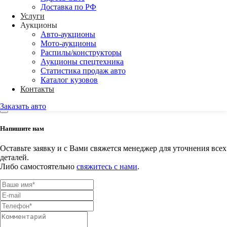
Адреса СВХ
Доставка по РФ
Доставка по РФ
Услуги
Аукционы
Back
Авто-аукционы
Аукционы
Мото-аукционы
Авто-аукционы
Распилы/конструкторы
Мото-аукционы
Аукционы спецтехника
Распилы/конструкторы
Статистика продаж авто
Аукционы спецтехника
Каталог кузовов
Статистика продаж авто
Контакты
Каталог кузовов
Заказать авто
Напишите нам
Оставьте заявку и с Вами свяжется менеджер для уточнения всех
деталей.
Либо самостоятельно
свяжитесь с нами
.