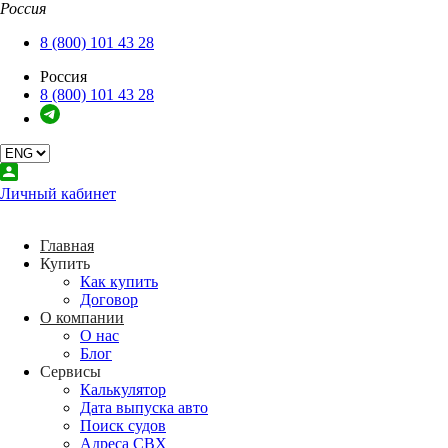
Россия
Закрыть
Главная
8 (800) 101 43 28
Купить
Россия
О компании
8 (800) 101 43 28
Сервисы
Услуги
Аукционы
Контакты
Back
Личный кабинет
Купить
Как купить
Договор
Главная
Купить
Back
Как купить
О компании
Договор
О нас
О компании
Блог
О нас
Блог
Back
Сервисы
Сервисы
Калькулятор
Калькулятор
Дата выпуска авто
Дата выпуска авто
Поиск судов
Поиск судов
Адреса СВХ